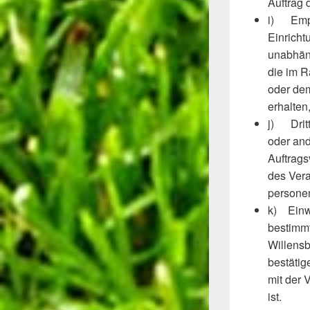
Auftrag 
i) Empfä
Einricht
unabhäng
die im 
oder de
erhalten
j) Dritt
oder and
Auftrags
des Vera
persone
k) Einwi
bestimmt
Willensb
bestätig
mit der 
ist.