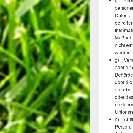
f) Pseu
persone
Daten oh
betroffe
Informat
Maßnahm
nicht ei
werden.
g) Veran
oder für
Behörde,
über die
entschei
oder das
beziehu
Unionsre
h) Auftr
Person, 