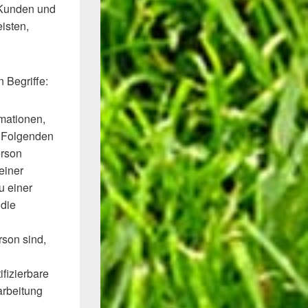
e Kunden und
isten,
 Begriffe:
mationen,
im Folgenden
erson
einer
u einer
die
rson sind,
ifizierbare
arbeitung