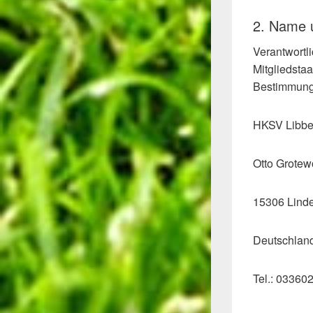
2. Name u
Verantwortl
Mitgliedsta
Bestimmunge
HKSV Libbe
Otto Grotew
15306 Linde
Deutschlan
Tel.: 03360