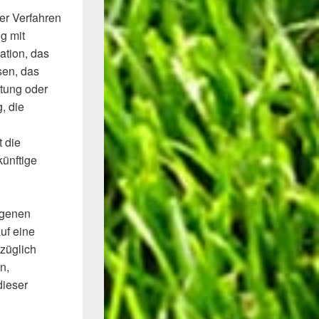
ter Verfahren
g mit
ation, das
sen, das
itung oder
, die
 die
künftige
ogenen
uf eine
züglich
n,
dieser