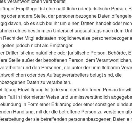
des Verantwortlichen verarbeitet.
nger Empfänger ist eine natürliche oder juristische Person, 
ung oder andere Stelle, der personenbezogene Daten offengele
ig davon, ob es sich bei ihr um einen Dritten handelt oder nich
Rahmen eines bestimmten Untersuchungsauftrags nach dem Uni
m Recht der Mitgliedstaaten möglicherweise personenbezogen
, gelten jedoch nicht als Empfänger.
er Dritter ist eine natürliche oder juristische Person, Behörde, E
ere Stelle außer der betroffenen Person, dem Verantwortlichen
verarbeiter und den Personen, die unter der unmittelbaren Ver
ntwortlichen oder des Auftragsverarbeiters befugt sind, die
nbezogenen Daten zu verarbeiten.
lligung Einwilligung ist jede von der betroffenen Person freiwill
en Fall in informierter Weise und unmissverständlich abgegeb
ekundung in Form einer Erklärung oder einer sonstigen eindeu
enden Handlung, mit der die betroffene Person zu verstehen gibt
Verarbeitung der sie betreffenden personenbezogenen Daten e