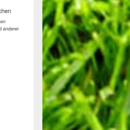
ichen
den
d anderer