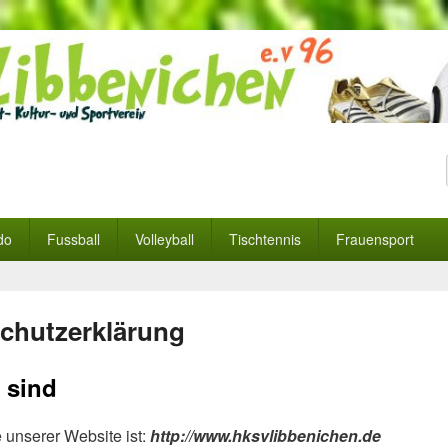
ibbenichen e.V 96
benichen
do
Fussball
Volleyball
Tischtennis
Frauensport
chutzerklärung
 sind
 unserer Website ist:
http://www.hksvlibbenichen.de