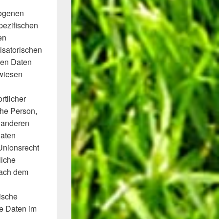
zogenen
pezifischen
en
isatorischen
nen Daten
ewiesen
rtlicher
sche Person,
t anderen
Daten
 Unionsrecht
liche
nach dem
tische
ne Daten im