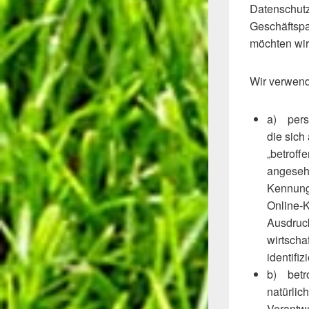
Datenschutze
Geschäftspa
möchten wir 
Wir verwend
a) pers
die sich
„betroff
angesehe
Kennung
Online-
Ausdruck
wirtschaf
identifi
b) betro
natürlic
Verantwo