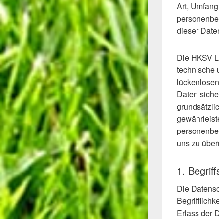
Art, Umfang
personenbez
dieser Date
Die HKSV Lib
technische 
lückenlosen
Daten siche
grundsätzli
gewährleist
personenbez
uns zu überm
1. Begri
Die Datensc
Begrifflich
Erlass der