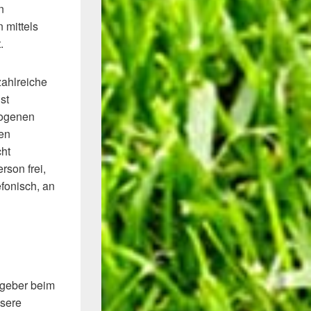
n
 mittels
.
zahlreiche
st
zogenen
en
cht
rson frei,
fonisch, an
sgeber beim
sere