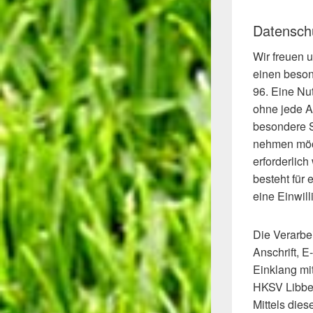
Datensch
Wir freuen 
einen beson
96. Eine Nu
ohne jede A
besondere S
nehmen möch
erforderlic
besteht für 
eine Einwill
Die Verarbe
Anschrift, E
Einklang mi
HKSV Libben
Mittels die