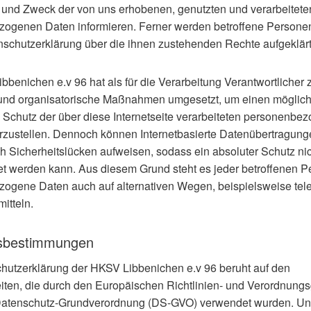
 und Zweck der von uns erhobenen, genutzten und verarbeitete
ogenen Daten informieren. Ferner werden betroffene Personen
nschutzerklärung über die ihnen zustehenden Rechte aufgeklärt
benichen e.v 96 hat als für die Verarbeitung Verantwortlicher 
und organisatorische Maßnahmen umgesetzt, um einen möglich
 Schutz der über diese Internetseite verarbeiteten personenbe
rzustellen. Dennoch können Internetbasierte Datenübertragung
ch Sicherheitslücken aufweisen, sodass ein absoluter Schutz ni
et werden kann. Aus diesem Grund steht es jeder betroffenen Pe
ogene Daten auch auf alternativen Wegen, beispielsweise tele
itteln.
ffsbestimmungen
hutzerklärung der HKSV Libbenichen e.v 96 beruht auf den
keiten, die durch den Europäischen Richtlinien- und Verordnung
 Datenschutz-Grundverordnung (DS-GVO) verwendet wurden. Un