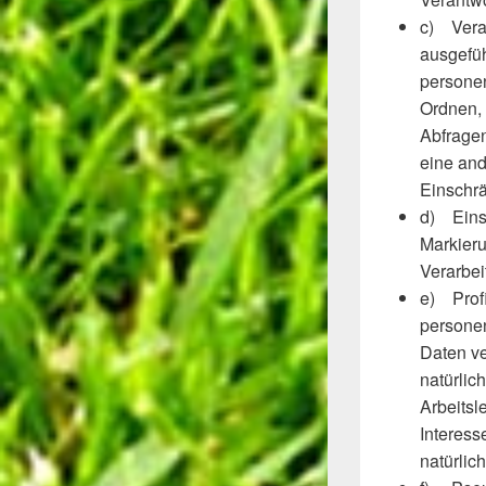
c) Verar
ausgefü
personen
Ordnen, 
Abfragen
eine and
Einschrä
d) Einsc
Markieru
Verarbei
e) Profi
persone
Daten ve
natürlic
Arbeitsl
Interess
natürlic