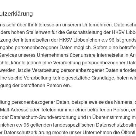
utzerklärung
uns sehr über Ihr Interesse an unserem Unternehmen. Datenschu
ders hohen Stellenwert für die Geschäftsleitung der HKSV Libb
tzung der Internetseiten der HKSV Libbenichen e.v 96 ist grunds
ngabe personenbezogener Daten möglich. Sofern eine betroff
ervices unseres Unternehmens über unsere Internetseite in A
te, könnte jedoch eine Verarbeitung personenbezogener Dat
h werden. Ist die Verarbeitung personenbezogener Daten erforder
eine solche Verarbeitung keine gesetzliche Grundlage, holen wir
igung der betroffenen Person ein.
itung personenbezogener Daten, beispielsweise des Namens, 
-Mail-Adresse oder Telefonnummer einer betroffenen Person, erf
t der Datenschutz-Grundverordnung und in Übereinstimmung mit
ichen e.v 96 geltenden landesspezifischen Datenschutzbest
ser Datenschutzerklärung möchte unser Unternehmen die Öffentli