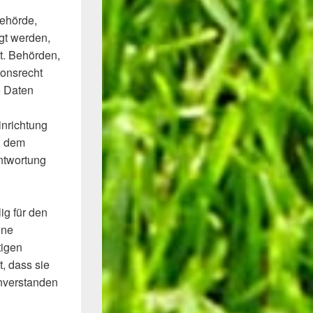
Behörde,
gt werden,
t. Behörden,
onsrecht
e Daten
inrichtung
, dem
antwortung
ig für den
ene
tigen
, dass sie
inverstanden