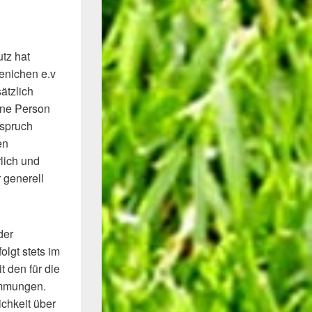
tz hat
enichen e.v
ätzlich
ene Person
nspruch
en
lich und
 generell
der
olgt stets im
 den für die
immungen.
chkeit über